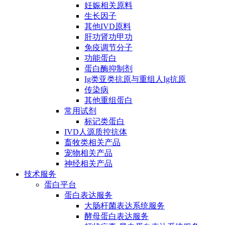
妊娠相关原料
生长因子
其他IVD原料
肝功肾功甲功
免疫调节分子
功能蛋白
蛋白酶抑制剂
Ig类亚类抗原与重组人Ig抗原
传染病
其他重组蛋白
常用试剂
标记类蛋白
IVD人源质控抗体
畜牧类相关产品
宠物相关产品
神经相关产品
技术服务
蛋白平台
蛋白表达服务
大肠杆菌表达系统服务
酵母蛋白表达服务