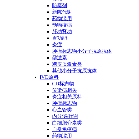
防霉剂
新陈代谢
药物滥用
动物疫病
肝功肾功
胃功能
炎症
肿瘤标志物小分子抗原抗体
孕激素
糖皮质激素类
其他小分子抗原抗体
IVD原料
CD标志物
传染病相关
炎症相关原料
肿瘤标志物
心血管类
内分泌/代谢
白细胞介素类
自身免疫病
药物滥用