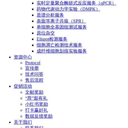
实时定量聚合酶链式反应服务（qPCR）
药物代谢动力学实验（DMPK）
质谱分析服务
表面等离子共振（SPR）
单细胞全基因组测试服务
原位杂交
Elispot检测服务
细胞凋亡检测技术服务
成纤维细胞划痕实验服务
资源中心
Protocol
宣传册
技术问答
售后流程
促销活动
文献奖励
“荐”面有礼
小红书奖励
打卡赢好礼
数据反馈奖励
关于我们