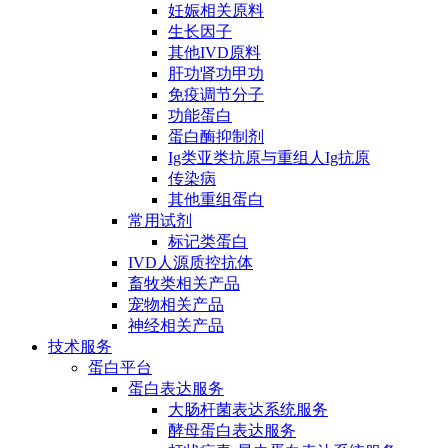
妊娠相关原料
生长因子
其他IVD原料
肝功肾功甲功
免疫调节分子
功能蛋白
蛋白酶抑制剂
Ig类亚类抗原与重组人Ig抗原
传染病
其他重组蛋白
常用试剂
标记类蛋白
IVD人源质控抗体
畜牧类相关产品
宠物相关产品
神经相关产品
技术服务
蛋白平台
蛋白表达服务
大肠杆菌表达系统服务
酵母蛋白表达服务