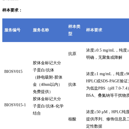
样本要求：
样本类
服务编号
服务名称
样本要求
型
浓度≥0.5 mg/mL，纯度
抗原
明确，无聚集或降解
胶体金标记大分
子蛋白/抗体
BIOSV015
浓度≥1 mg/mL，纯度≥9
（静电吸附-胶体
HPLC或SDS-PAGE
金（40nm以内）
抗体
为低盐PBS（pH 7.0-7
免费提供）
BSA、叠氮钠等干扰物
胶体金标记大分
BIOSV015-1
子蛋白/抗体-化学
浓度≥50 μM，HPLC纯
结合
核酸
提供序列、修饰信息及
定性数据