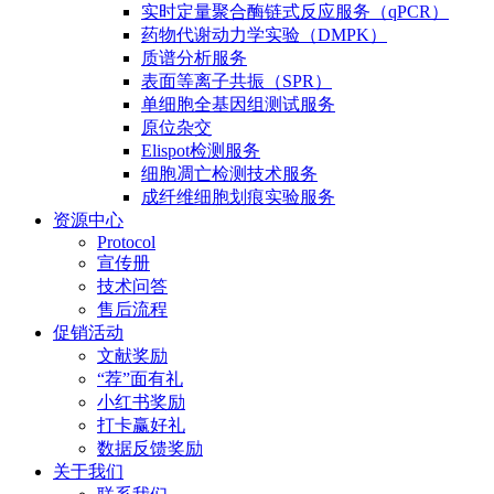
实时定量聚合酶链式反应服务（qPCR）
药物代谢动力学实验（DMPK）
质谱分析服务
表面等离子共振（SPR）
单细胞全基因组测试服务
原位杂交
Elispot检测服务
细胞凋亡检测技术服务
成纤维细胞划痕实验服务
资源中心
Protocol
宣传册
技术问答
售后流程
促销活动
文献奖励
“荐”面有礼
小红书奖励
打卡赢好礼
数据反馈奖励
关于我们