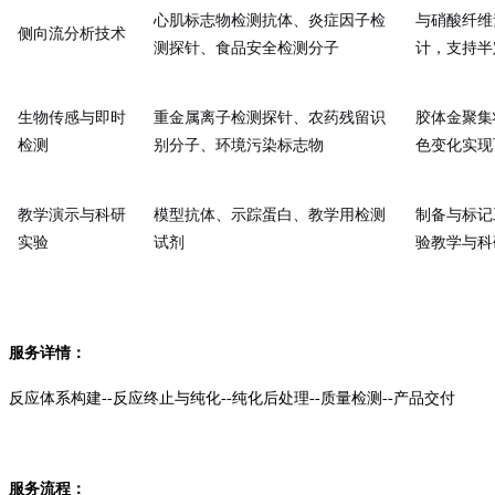
心肌标志物检测抗体、炎症因子检
与硝酸纤维
侧向流分析技术
测探针、食品安全检测分子
计，支持半
生物传感与即时
重金属离子检测探针、农药残留识
胶体金聚集
检测
别分子、环境污染标志物
色变化实现
教学演示与科研
模型抗体、示踪蛋白、教学用检测
制备与标记
实验
试剂
验教学与科
服务详情：
反应体系构建--反应终止与纯化--纯化后处理--质量检测--产品交付
服务流程：