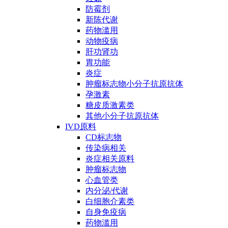
防霉剂
新陈代谢
药物滥用
动物疫病
肝功肾功
胃功能
炎症
肿瘤标志物小分子抗原抗体
孕激素
糖皮质激素类
其他小分子抗原抗体
IVD原料
CD标志物
传染病相关
炎症相关原料
肿瘤标志物
心血管类
内分泌/代谢
白细胞介素类
自身免疫病
药物滥用