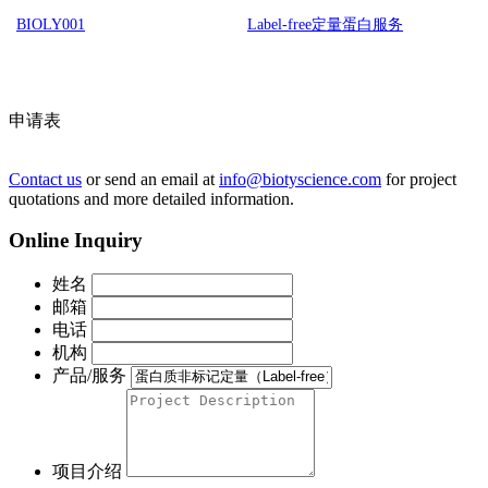
BIOLY001
Label-free定量蛋白服务
申请表
Contact us
or send an email at
info@biotyscience.com
for project
quotations and more detailed information.
Online Inquiry
姓名
邮箱
电话
机构
产品/服务
项目介绍