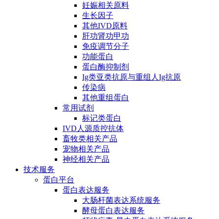
妊娠相关原料
生长因子
其他IVD原料
肝功肾功甲功
免疫调节分子
功能蛋白
蛋白酶抑制剂
Ig类亚类抗原与重组人Ig抗原
传染病
其他重组蛋白
常用试剂
标记类蛋白
IVD人源质控抗体
畜牧类相关产品
宠物相关产品
神经相关产品
技术服务
蛋白平台
蛋白表达服务
大肠杆菌表达系统服务
酵母蛋白表达服务