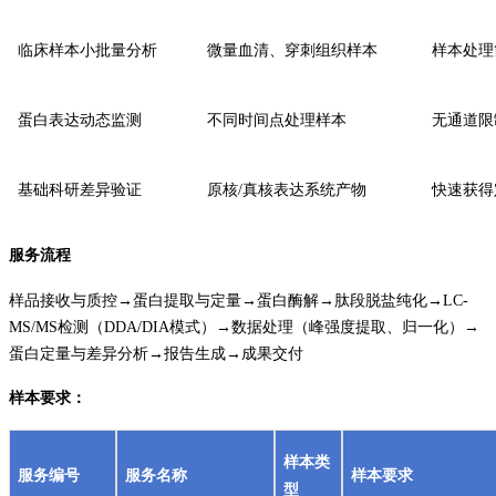
临床样本小批量分析
微量血清、穿刺组织样本
样本处理
蛋白表达动态监测
不同时间点处理样本
无通道限
基础科研差异验证
原核/真核表达系统产物
快速获得
服务流程
样品接收与质控→蛋白提取与定量→蛋白酶解→肽段脱盐纯化→LC-
MS/MS检测（DDA/DIA模式）→数据处理（峰强度提取、归一化）→
蛋白定量与差异分析→报告生成→成果交付
样本要求：
样本类
服务编号
服务名称
样本要求
型