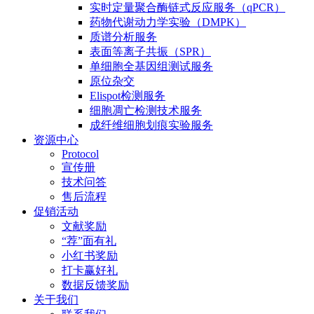
实时定量聚合酶链式反应服务（qPCR）
药物代谢动力学实验（DMPK）
质谱分析服务
表面等离子共振（SPR）
单细胞全基因组测试服务
原位杂交
Elispot检测服务
细胞凋亡检测技术服务
成纤维细胞划痕实验服务
资源中心
Protocol
宣传册
技术问答
售后流程
促销活动
文献奖励
“荐”面有礼
小红书奖励
打卡赢好礼
数据反馈奖励
关于我们