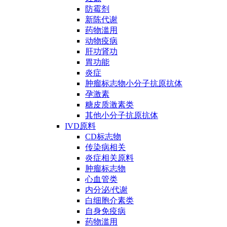
防霉剂
新陈代谢
药物滥用
动物疫病
肝功肾功
胃功能
炎症
肿瘤标志物小分子抗原抗体
孕激素
糖皮质激素类
其他小分子抗原抗体
IVD原料
CD标志物
传染病相关
炎症相关原料
肿瘤标志物
心血管类
内分泌/代谢
白细胞介素类
自身免疫病
药物滥用