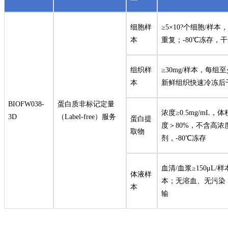
细胞样
≥5×10?个细胞/样
本
重复；-80℃冻存，
组织样
≥30mg/样本，每组
本
新鲜组织快速冷冻后
BIOFW038-
蛋白质非标记定量
浓度≥0.5mg/mL，体
3D
（Label-free）服务
蛋白提
度＞80%，不含高浓
取物
剂，-80℃冻存
血清/血浆≥150μL/样
体液样
本；无溶血、无污染，
本
输